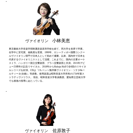
小林美恵
ヴァイオリン
東京藝術大学音楽学部附属音楽高等学校を経て、同大学を首席で卒業。
在学中に安宅賞、福島賞を受賞。1990年、ロン＝ティボー国際コンクー
ルヴァイオリン部門で日本人として初めて優勝。以来、国内外で日本を
代表するヴァイオリニストとして活躍。これまでに、国内の主要オーケ
ストラ、ハンガリー国立交響楽団、プラハ交響楽団と共演。2015年デビ
ュー25周年の記念リサイタル、2018年からHakuju Hallで全6回のリサイタ
ルシリーズを好演。CDは「J.S.バッハ:無伴奏ヴァイオリン・ソナタ&パ
ルティータ(全曲)」等多数。使用楽器は昭和音楽大学所有の1734年製ス
トラディヴァリウス。 現在、昭和音楽大学客員教授。愛知県立芸術大学
でも後進の指導にあたっている。
佐原敦子
ヴァイオリン