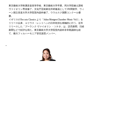
東京藝術大学附属音楽高等学校、東京藝術大学卒業。同大学院修士課程
ヴァイオリン専攻修了。文化庁芸術家在外研修員として2年間留学、ウィ
ーン国立音楽大学大学院室内楽科修了。ウラルスク国際コンクール優
勝。
イギリスのToccata Classics より「Julius Röntgen:Chamber Music Vol.1」を
リリース以来、ユリウス・レントヘンの日本初演を積極的に行う。近年
リリースした「プーランク ヴァイオリン ・ソナタ」は、読売新聞、日経
新聞などで好評を得た。東京藝術大学大学院室内楽科非常勤講師を経
て、藝大フィルハーモニア管弦楽団メンバー。
村田恵子
ヴィオラ
東京藝術大学音楽学部附属音楽高等学校、同大学音楽学部を経て、同大
学院修士課程修了。神戸文化ホールフェスティバル2002「はばたけ神戸
の若き音楽家たちⅤ」最優秀賞受賞。第 4 回日本アンサンブルコンクー
ル最優秀演奏者賞受賞。五嶋みどり氏主催「第２回コミュニティエンゲ
ージメントプログラム2007（カンボジア）」「小澤征爾音楽塾オーケス
トラプロジェクト」などに参加。現在、東京都交響楽団ヴィオラ副首席
奏者、トリトン晴れた海のオーケストラメンバー。