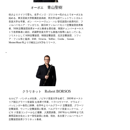
青山聖樹
オーボエ
幼少よりドイツで育ち、名手インゴ・ゴリツキー氏のもとでオーボエを
始める。東京芸術大学附属音楽高校、同大学を経てシュトウットガルト
音楽大学を卒業。ボン・ベートーヴェン・ハレ管弦楽団の首席代行、フ
ィルハーモニア・フンガリカ、新日本フィルハーモニー交響楽団首席奏
者、NHK交響楽団首席オーボエ奏者を歴任後、
韓国チェンバーオーケス
トラ首席奏者に就任。武蔵野音楽大学でも後進の指導にあたっている。
ソリストとして KBS交響楽団、韓国交響楽団、北京交響楽団、ソフィ
ア・フィル等と協演。EMI、Octavia、TelDec、Credia 、Genuin
MeisterMusic等より15枚以上のCDをリリース。
Robert BORSOS
クラリネット
セルビア・パンチェボ出身。ノビサド音楽大学を経て、2003年オースト
リア国立グラーツ音楽院 を首席で卒業。ベラ•コヴァーチ、ゲラルド・
パッヒンガー各氏に師事。在学中よりベルグラード 交響楽団、グラーツ
交響楽団、ウィーン交響楽団に客演。ベルグラード音楽コンクール、ノ
ビサ ド音楽コンクールなど優勝、入賞歴多数。2007年から2009年まで兵
庫県芸術文化センター管弦楽団に在籍。現在、名古屋フィルハーモニー
交響楽団首席クラリネット奏者。