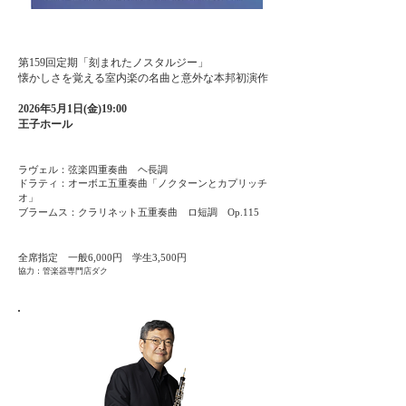
第159回定期
「刻まれたノスタルジー」
懐かしさを覚える室内楽の名曲と意外な本邦初演作
2026年5月1日(金)19:00
王子ホール
ラヴェル：弦楽四重奏曲 ヘ長調
ドラティ：オーボエ五重奏曲「ノクターンとカプリッチ
オ」
ブラームス：クラリネット五重奏曲 ロ短調 Op.115
​全席指定 一般6,000円 学生3,500円
協力：管楽器専門店ダク