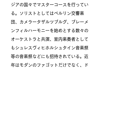
ジアの国々でマスターコースを行ってい
る。ソリストとしてはベルリン交響楽
団、カメラータザルツブルグ、ブレーメ
ンフィルハーモニーを始めとする数々の
オーケストラと共演、室内楽奏者として
もシュレスヴィヒホルシュタイン音楽祭
等の音楽祭などにも招待されている。近
年はモダンのファゴットだけでなく、ド
ゥルチアン、バロックファゴット、クラ
シックファゴット、ロマンティックファ
ゴット等の古楽器演奏にも力を入れてお
り、Musica Saecolorum, Stiftsbarock
Stuttgart, il capriccio、
Barockorchester La Corona等の古楽ア
ンサンブルでも演奏活動を行っている。
https://www.frankforst.com/