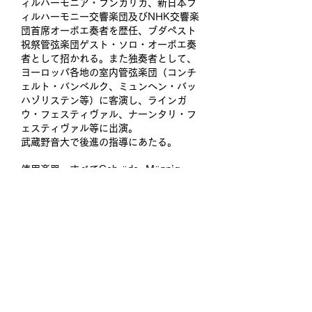
ィルハーモニア・フンガリカ、新日本フ
ィルハーモニー交響楽団及びNHK交響楽
団首席オーボエ奏者を歴任、ブダペスト
祝祭管弦楽団ゲスト・ソロ・オーボエ奏
者として招かれる。また独奏者として、
ヨーロッパ各地の室内管弦楽団（コンチ
ェルト・バンベルク、ミュンヘン・バッ
ハゾリステン等）に客演し、ラインガ
ウ・フェスティヴァル、ナーンタリ・フ
ェスティヴァル等に出演。
武蔵野音大で後進の指導にあたる。
使用楽器 すべてGebrüder Mönnig
オーボエ：155AM Satoki Style /
delSOL 155AM Satoki Style /
155AMG
オーボエダモーレ：170AM, 170AM
delSOL
イングリッシュホルン：180AM, 180D
Diamant, 180D delSOL
バスオーボエ：190LF