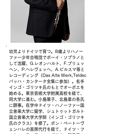
幼児よりドイツで育つ。8歳よりハノー
ファー少年合唱団でボーイ・ソプラノと
して活躍、G.レオンハルト、F.ブリュッ
ヘン、P.ヘレヴェッヘ、A.ビルスマ等と
レコーディング（Das Alte Werk,Teldec
バッハ・カンタータ全集に参加）。名手
インゴ・ゴリツキ氏のもとでオーボエを
始める。東京芸術大学附属高校を経て、
同大学に進む。小島葉子、北島章の各氏
に師事。在学中ドイツ・ハノーファー国
立音楽大学に留学、シュトゥットガルト
国立音楽大学大学院（インゴ・ゴリツキ
氏のクラス）を修了。ボン・ベートーヴ
ェンハレの首席代行を経て、ドイツ・フ