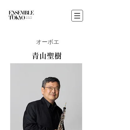
​オーボエ
青山聖樹