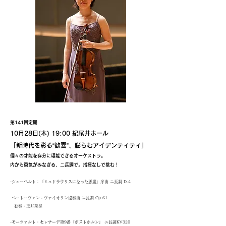
第141回定期
10月28日(木) 19:00 紀尾井ホール
「新時代を彩る“歓喜”、膨らむアイデンティティ」
個々の才能を存分に堪能できるオーケストラ。
内から勇気がみなぎる、ニ長調で。指揮なしで挑む！
-シューベルト：「ヒュドラウリスになった悪魔」序曲 ニ長調 D.4
-ベートーヴェン：ヴァイオリン協奏曲 ニ長調 Op.61
独奏：玉井菜採
-モーツァルト：セレナーデ第9番「ポストホルン」 ニ長調KV320