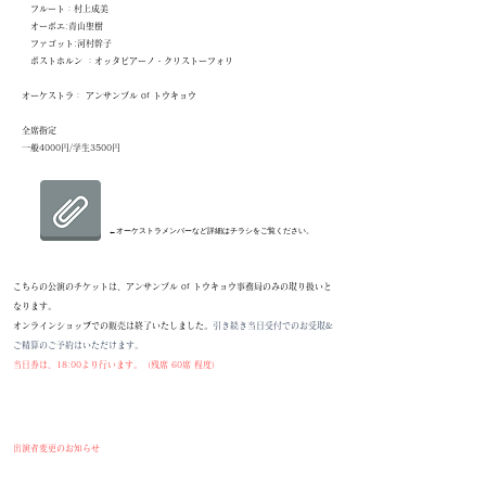
フルート：村上成美
オーボエ:青山聖樹
ファゴット:河村幹子
ポストホルン ：オッタビアーノ・クリストーフォリ
オーケストラ： アンサンブル of トウキョウ
全席指定
​一般4000円/学生3500円
←オーケストラメンバーなど詳細はチラシをご覧ください。
こちらの公演のチケットは、アンサンブル of トウキョウ事務局のみの取り扱いと
なります。
オンラインショップでの販売は終了いたしました。
引き続き当日受付でのお受取&
ご精算のご予約はいただけます。
当日券は、18:00より行います。（残席 60席 程度）
出演者変更のお知らせ
Fg フランク フォルスト氏は来日が困難なため、新日本フィルハーモニー首席奏者