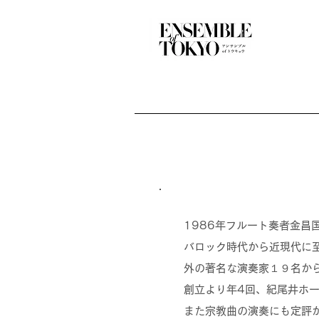
1986年フルート奏者金昌
バロック時代から近現代に
外の著名な演奏家１９名か
創立より年4回、紀尾井ホ
また宗教曲の演奏にも定評