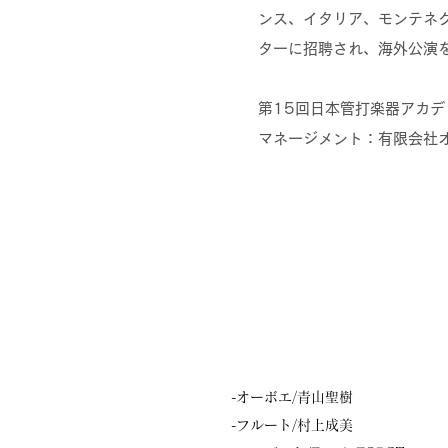
ンス、イタリア、モンテネ
ターに招聘され、海外公演
第15回日本管打楽器アカ
マネージメント：有限会社​
-オーボエ
/青山聖樹
-フルート/
村上成美