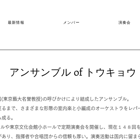
最新情報
メンバー
演奏会
アンサンブル of トウキョウ
国(東京藝大名誉教授)の呼びかけにより結成したアンサンブル。
至るまで、さまざまな形態の室内楽と小編成のオーケストラをレパ
ら成る。
ールや東京文化会館小ホールで定期演奏会を開催し、現在１４８回
があり、指揮者や合唱団からの信頼も厚い。演奏活動は国内に留ま