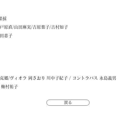
菜採
戸原直/
山田麻実/
吉原葉子​/
吉村知子
田恵子
克郷/
ヴィオラ 岡さおり
川中子紀子 /
コントラバス 永島義男
子
梅村祐子
戻る