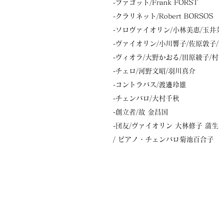
-ファゴット/
Frank FORST
-クラリネット/Robert BORSOS
-ソロヴァイオリン/
小林美恵/
玉井
-ヴァイオリン/小川響子/
佐原敦子/
-ヴィオラ/
大野かおる
/
田原綾子
/
村
-チェロ/
河野文昭/
羽川真介
-コントラバス/
渡邉玲雄
​-チェンバロ/
大村千秋
​-創立者/故
金昌国
​-団友/ヴァイオリン 大林修子
蒲生
/ ピアノ・チェンバロ菊池百合