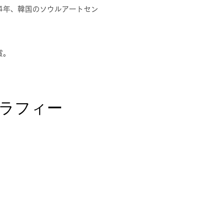
4年、韓国のソウルアートセン
賞。
グラフィー